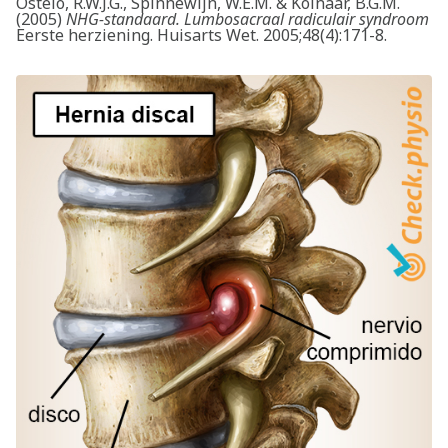
Ostelo, R.W.J.G., Spinnewijn, W.E.M. & Kolnaar, B.G.M.
(2005)
NHG-standaard. Lumbosacraal radiculair syndroom
Buscar
Eerste herziening. Huisarts Wet. 2005;48(4):171-8.