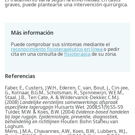
graves, puede plantearse una intervención quirúrgica.
Más información
Puede comprobar sus síntomas mediante el
reconocimiento fisioterapéutico en línea
o pedir
cita en una consulta de
fisioterapia
de su zona.
Referencias
Faber, E., Custers, J.W.H., Ederen, C. van, Bout, J., Cin-jee,
G., Kolnaar, B.G.M., Schotsman, R., Spinnewijn, W.E.M.,
Staal, J.B., Ten Cate, A. & Wildervanck-Dekker, C.M.J.
(2008)
Landelijke eerstelijns samenwerkings afspraak
aspecifieke lagerugpijn
Huisarts Wet. 2008;51(9):S5-S9.
Tulder, M.W. & Koes, B.W. (2004)
Evidence-based handelen
bij lage rugpijn. Epidemiologie, preventie, diagnostiek,
behandeling en richtlijnen
Houten: Bohn Stafleu van
Loghum.
Mens, J.M.A., Chavannes, A.W., Koes, B.W., Lubbers, W.J.,