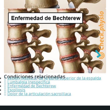
Condiciones relacionadas
Lesión muscular de la parte superior de la espalda
Lumbalgia inespecífica
Enfermedad de Bechterew
Escoliosis
Dolor de la articulación sacroilíaca