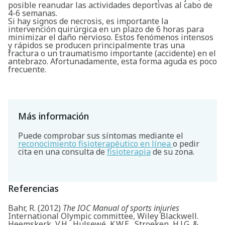
posible reanudar las actividades deportivas al cabo de
4-6 semanas.
Si hay signos de necrosis, es importante la
intervención quirúrgica en un plazo de 6 horas para
minimizar el daño nervioso. Estos fenómenos intensos
y rápidos se producen principalmente tras una
fractura o un traumatismo importante (accidente) en el
antebrazo. Afortunadamente, esta forma aguda es poco
frecuente.
Más información
Puede comprobar sus síntomas mediante el
reconocimiento fisioterapéutico en línea
o pedir
cita en una consulta de
fisioterapia
de su zona.
Referencias
Bahr, R. (2012)
The IOC Manual of sports injuries
International Olympic committee, Wiley Blackwell.
Heemskerk, V.H., Hulsewé, K.W.E., Stroeken, H.J.G. &