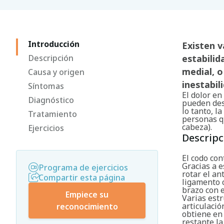
Introducción
Existen 
Descripción
estabilid
medial, o
Causa y origen
inestabil
Síntomas
El dolor en
Diagnóstico
pueden des
lo tanto, l
Tratamiento
personas q
cabeza).
Ejercicios
Descripc
El codo con
Gracias a 
Programa de ejercicios
rotar el an
Compartir esta página
ligamento c
brazo con e
Empiece su
Varias estr
articulació
reconocimiento
obtiene en 
restante la