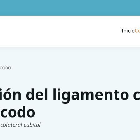
Inicio
C
L CODO
ión del ligamento c
 codo
 colateral cubital