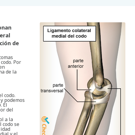
ionan
eral
ación de
ntomas
codo. Por
 en
ma de la
l codo.
e y podemos
o
. El
or del
l a la
l codo se
lidad
dial y el