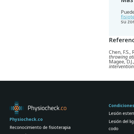
Puede
fisio
su zo
Referenc
Chen, F.S., 
throwing at
Magee, D.J.
intervention
Condicione
Lesión ester
Physiocheck.co
Lesión del li
Reconocimiento de fisioterapia
codo