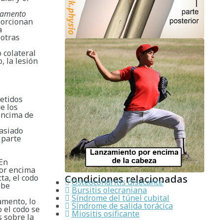
gamento
porcionan
a
 otras
o colateral
, la lesión
petidos
e los
encima de
masiado
 parte
 En
por encima
Condiciones relacionadas
ta, el codo
Osteocondritis disecante
ebe
Bursitis olecraniana
Síndrome del túnel cubital
amento, lo
Síndrome de salida torácica
 el codo se
Miositis osificante
s sobre la