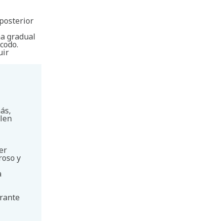
posterior
ma gradual
codo.
uir
ás,
elen
er
roso y
a
urante