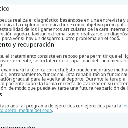
tico
apeuta realiza el diagnóstico basándose en una entrevista y
 física. La exploración física tiene como objetivo principal
nestabilidad de los ligamentos articulares de la cara interna 
lesión aguda o laxitud extrema, suele realizarse un diagnós
para ver si hay un desgarro u otro problema en el codo.
ento y recuperación
e, el tratamiento consiste en reposo para permitir que el l
osteriormente, se fortalecerá la capacidad del codo mediant
s.
 examinará la técnica correcta. Esto puede mejorarse media
ión, entrenamiento, funcional. Esta rehabilitación funcional
ción gradual para la vuelta al deporte. Durante la terapia,
 al paciente sobre la forma correcta de avanzar en su entre
ión, de modo que pueda evitarse una futura reaparición de l
s
tazo aquí al programa de ejercicios con ejercicios para la
le
olateral medial del codo
.
 información