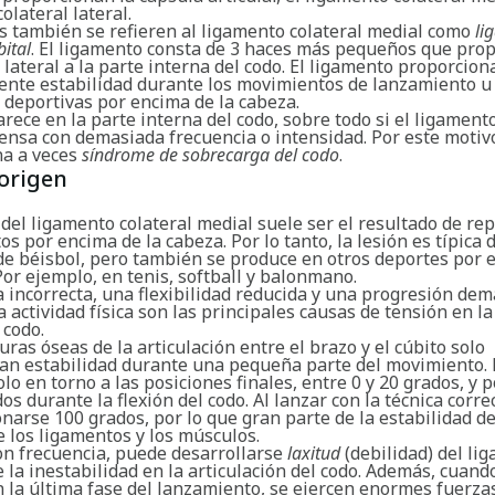
olateral lateral.
s también se refieren al ligamento colateral medial como
li
bital
. El ligamento consta de 3 haces más pequeños que pro
 lateral a la parte interna del codo. El ligamento proporcion
ente estabilidad durante los movimientos de lanzamiento u
 deportivas por encima de la cabeza.
arece en la parte interna del codo, sobre todo si el ligament
ensa con demasiada frecuencia o intensidad. Por este motivo
a a veces
síndrome de sobrecarga del codo
.
origen
del ligamento colateral medial suele ser el resultado de re
s por encima de la cabeza. Por lo tanto, la lesión es típica d
de béisbol, pero también se produce en otros deportes por 
Por ejemplo, en tenis, softball y balonmano.
 incorrecta, una flexibilidad reducida y una progresión de
a actividad física son las principales causas de tensión en la
 codo.
uras óseas de la articulación entre el brazo y el cúbito solo
an estabilidad durante una pequeña parte del movimiento.
olo en torno a las posiciones finales, entre 0 y 20 grados, y 
os durante la flexión del codo. Al lanzar con la técnica correc
onarse 100 grados, por lo que gran parte de la estabilidad d
 los ligamentos y los músculos.
con frecuencia, puede desarrollarse
laxitud
(debilidad) del lig
la inestabilidad en la articulación del codo. Además, cuando
 la última fase del lanzamiento, se ejercen enormes fuerza