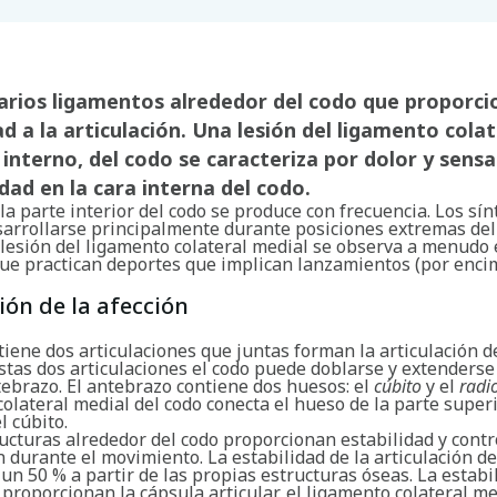
varios ligamentos alrededor del codo que proporc
ad a la articulación. Una lesión del ligamento colat
 interno, del codo se caracteriza por dolor y sens
idad en la cara interna del codo.
 la parte interior del codo se produce con frecuencia. Los sí
arrollarse principalmente durante posiciones extremas del 
a lesión del ligamento colateral medial se observa a menudo
ue practican deportes que implican lanzamientos (por enci
ión de la afección
tiene dos articulaciones que juntas forman la articulación de
estas dos articulaciones el codo puede doblarse y extenders
tebrazo. El antebrazo contiene dos huesos: el
cúbito
y el
radi
olateral medial del codo conecta el hueso de la parte superi
l cúbito.
ucturas alrededor del codo proporcionan estabilidad y contro
n durante el movimiento. La estabilidad de la articulación de
un 50 % a partir de las propias estructuras óseas. La estabi
 proporcionan la cápsula articular, el ligamento colateral me