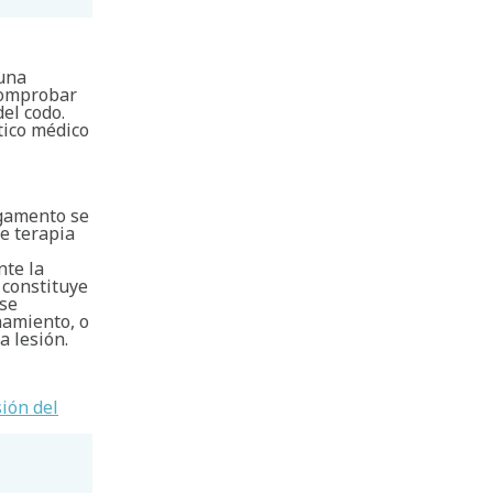
 una
 comprobar
del codo.
tico médico
igamento se
e terapia
nte la
 constituye
 se
namiento, o
a lesión.
sión del