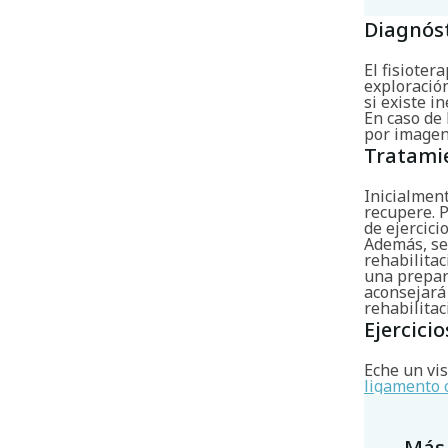
Diagnós
El fisioter
exploración
si existe i
En caso de 
por imagen 
Tratami
Inicialment
recupere. P
de ejercicio
Además, se
rehabilitac
una prepara
aconsejará
rehabilitac
Ejercicio
Eche un vis
ligamento c
Más