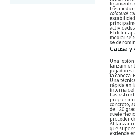
ligamento c
Los médico
colateral cu
estabilidad
principalm
actividades
El dolor ap
medial se t
se denomin
Causa y 
Una lesión 
lanzamiento
jugadores 
la cabeza. 
Una técnica
rápida en l
interna del
Las estruct
proporcion
concreto, s
de 120 grad
suele flexi
proceder de
Al lanzar 
que supone 
extiende en