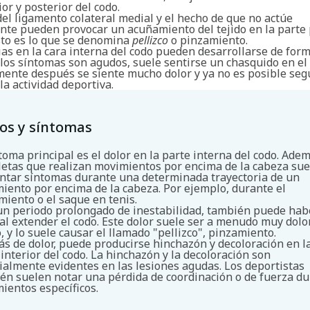
ior y posterior del codo.
del ligamento colateral medial y el hecho de que no actúe
nte pueden provocar un acuñamiento del tejido en la parte 
Esto es lo que se denomina
pellizco
o pinzamiento.
ias en la cara interna del codo pueden desarrollarse de for
 los síntomas son agudos, suele sentirse un chasquido en el 
ente después se siente mucho dolor y ya no es posible seg
la actividad deportiva.
Buscar
os y síntomas
ntoma principal es el dolor en la parte interna del codo. Adem
tletas que realizan movimientos por encima de la cabeza su
ntar síntomas durante una determinada trayectoria de un
iento por encima de la cabeza. Por ejemplo, durante el
miento o el saque en tenis.
un periodo prolongado de inestabilidad, también puede hab
 al extender el codo. Este dolor suele ser a menudo muy dolo
, y lo suele causar el llamado "pellizco", pinzamiento.
s de dolor, puede producirse hinchazón y decoloración en l
 interior del codo. La hinchazón y la decoloración son
ialmente evidentes en las lesiones agudas. Los deportistas
én suelen notar una pérdida de coordinación o de fuerza d
ientos específicos.