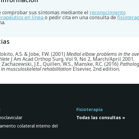
 comprobar sus síntomas mediante el
reconocimiento
terapéutico en línea
o pedir cita en una consulta de
fisiotera
na.
ias
Rokito, A.S. & Jobe, F.W. (2001)
Medial elbow problems in the ov
hlete
J Am Acad Orthop Surg. Vol 9, No 2, March/April 2001.
, Zachazewski, J.E., Quillen, W.S., Manske, R.C. (2016)
Patholo
 in musculoskeletal rehabilitation
Elsevier, 2nd edition.
s
Fisioterapia
noclavicular
Todas las consultas »
gamento colateral interno del