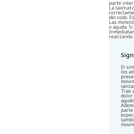
parte inter
La laxitud 
correctame
del codo. 
Las molest
o aguda. Si
Inmediatam
realizando 
Sign
El sí
los a
prese
movim
lanza
Tras 
dolor
agudo
Ademá
parte
espec
tambi
movim