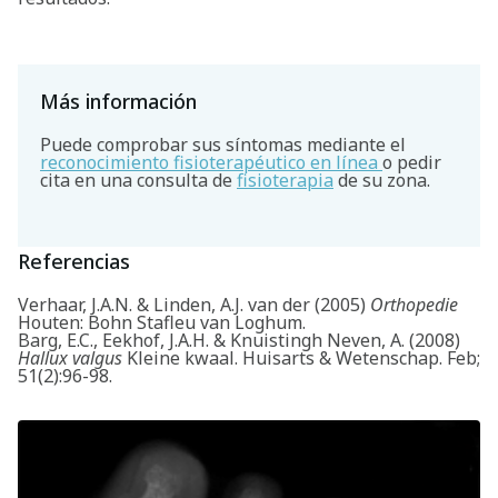
Más información
Puede comprobar sus síntomas mediante el
reconocimiento fisioterapéutico en línea
o pedir
cita en una consulta de
fisioterapia
de su zona.
Buscar
Referencias
Verhaar, J.A.N. & Linden, A.J. van der (2005)
Orthopedie
Houten: Bohn Stafleu van Loghum.
Barg, E.C., Eekhof, J.A.H. & Knuistingh Neven, A. (2008)
Hallux valgus
Kleine kwaal. Huisarts & Wetenschap. Feb;
51(2):96-98.