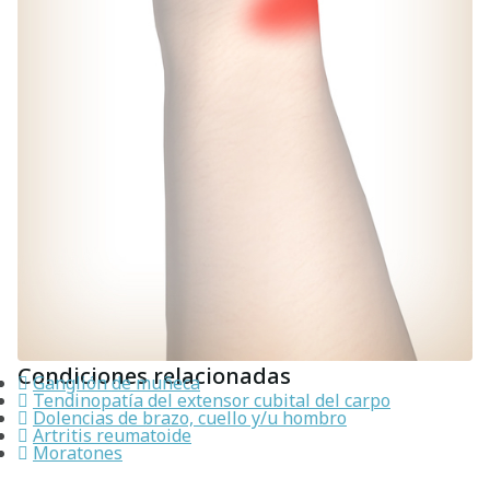
Condiciones relacionadas
Ganglión de muñeca
Tendinopatía del extensor cubital del carpo
Dolencias de brazo, cuello y/u hombro
Artritis reumatoide
Moratones