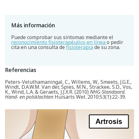
Más información
Puede comprobar sus síntomas mediante el
reconocimiento fisioterapéutico en línea
o pedir
cita en una consulta de
fisioterapia
de su zona.
Referencias
Peters-Veluthamaningal, C., Willems, W., Smeets, J.G.E.,
Windt, D.A.W.M. Van der, Spies, M.N., Strackee, S.D., Vos,
K., Wind, L.A. & Geraets, J.J.X.R. (2010)
NHG-Standaard.
Hand- en polsklachten
Huisarts Wet. 2010:53(1):22-39.