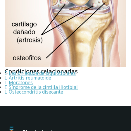
Condiciones relacionadas
Lesión aguda de isquiotibiales
Artritis reumatoide
Moratones
Síndrome de la cintilla iliotibial
Osteocondritis disecante