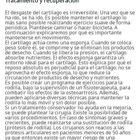
Tratamiento y recuperación
El desgaste del cartílago es irreversible. Una vez que se
ha ido, se ha ido. Es posible mantener el cartílago lo
más sano posible realizando ejercicio suave de forma
periódica. Plantéese caminar o hacer bicicleta. A
continuación explicaremos por qué es importante
mantenerse en movimiento.
El cartílago actúa como una esponja. Cuando se coloca
peso sobre él, se comprime y se eliminan los productos
de desecho. Cuando se libera la presión, el cartílago
absorbe nutrientes. El efecto esponja garantiza un
entorno ideal para el cartílago. Esto explica por qué el
reposo absoluto es perjudicial para el cartílago; no se
Buscar
aprovecha el efecto esponja, lo que reduce la
circulación de productos de desecho y nutrientes.
Es posible crear un programa de ejercicios para la
rodilla, bajo la supervisión de un fisioterapeuta, para
combatir los efectos de la osteoartrosis. Además,
pueden aplicarse diversas técnicas para mantener la
rodilla lo más móvil y sin dolor posible.
Si un tratamiento conservador no ayuda en la mejoría,
se puede plantear la cirugía. Existe la posibilidad de
varios procedimientos. En caso de síntomas graves y
crecientes, puede realizarse una sustitución de rodilla
(prótesis de rodilla). Los cirujanos son reacios a las
prótesis articulares en pacientes menores de 50 años
ya que entonces existe un mayor riesgo de una