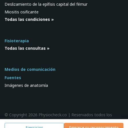
Deslizamiento de la epífisis capital del fémur
Miositis osificante
Todas las condiciones »
Fisioterapia
Todas las consultas »
Medios de comunicación
Fuentes
Imágenes de anatomía
© Copyright 2026 Physiocheck.co | Reservados todos los
derechos |
Privacidad
| Diseño:
SWiF
Ejercicios
Empiece su reconocimiento