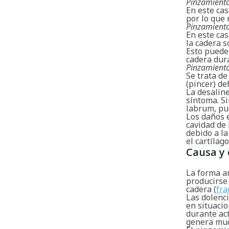
Pinzamiento
En este cas
por lo que 
Pinzamiento 
En este cas
la cadera 
Esto puede 
cadera dur
Pinzamient
Se trata d
(pincer) d
La desaline
síntoma. Si
labrum, pu
Los daños e
cavidad de 
debido a la
el cartílag
Causa y 
La forma a
producirse 
cadera (
fra
Las dolenc
en situaci
durante act
genera muc