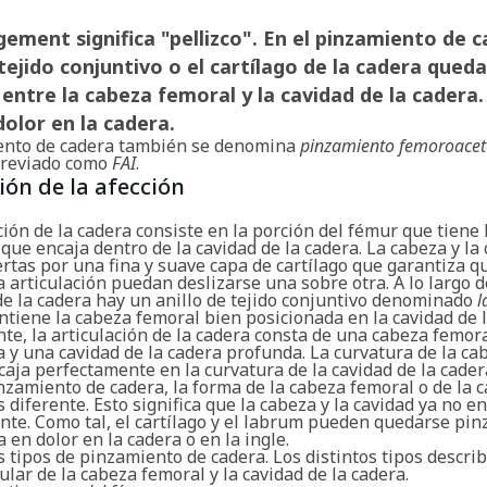
ement significa "pellizco". En el pinzamiento de c
 tejido conjuntivo o el cartílago de la cadera queda
entre la cabeza femoral y la cavidad de la cadera.
olor en la cadera.
ento de cadera también se denomina
pinzamiento femoroacet
reviado como
FAI
.
ión de la afección
ción de la cadera consiste en la porción del fémur que tiene
que encaja dentro de la cavidad de la cadera. La cabeza y la
ertas por una fina y suave capa de cartílago que garantiza 
a articulación puedan deslizarse una sobre otra. A lo largo 
de la cadera hay un anillo de tejido conjuntivo denominado
l
tiene la cabeza femoral bien posicionada en la cavidad de l
e, la articulación de la cadera consta de una cabeza femor
 y una cavidad de la cadera profunda. La curvatura de la ca
aja perfectamente en la curvatura de la cavidad de la cadera
nzamiento de cadera, la forma de la cabeza femoral o de la 
s diferente. Esto significa que la cabeza y la cavidad ya no e
te. Como tal, el cartílago y el labrum pueden quedarse pin
a en dolor en la cadera o en la ingle.
s tipos de pinzamiento de cadera. Los distintos tipos descri
ular de la cabeza femoral y la cavidad de la cadera.