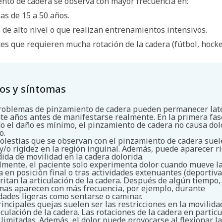
ento de cadera se observa con mayor frecuencia en:
as de 15 a 50 años.
s de alto nivel o que realizan entrenamientos intensivos.
es que requieren mucha rotación de la cadera (fútbol, hockey
.
os y síntomas
roblemas de pinzamiento de cadera pueden permanecer lat
te años antes de manifestarse realmente. En la primera fas
o el daño es mínimo, el pinzamiento de cadera no causa dol
Buscar
o.
olestias que se observan con el pinzamiento de cadera suel
 y/o rigidez en la región inguinal. Además, puede aparecer r
dida de movilidad en la cadera dolorida.
almente, el paciente solo experimenta dolor cuando mueve l
a en posición final o tras actividades extenuantes (deportiva
rritan la articulación de la cadera. Después de algún tiempo,
mas aparecen con más frecuencia, por ejemplo, durante
idades ligeras como sentarse o caminar.
rincipales quejas suelen ser las restricciones en la movilida
iculación de la cadera. Las rotaciones de la cadera en particu
 limitadas. Además, el dolor puede provocarse al flexionar la