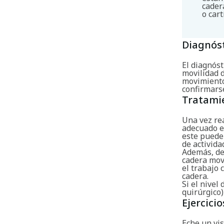
cader
o car
Diagnós
El diagnóst
movilidad 
movimiento
confirmars
Tratami
Una vez re
adecuado en
este puede 
de activida
Además, de
cadera movi
el trabajo
cadera.
Si el nivel
quirúrgico)
Ejercicio
Eche un vis