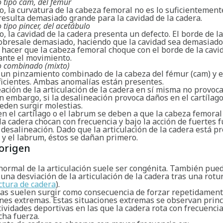
 tipo cam, del fémur
o, la curvatura de la cabeza femoral no es lo suficientemen
resulta demasiado grande para la cavidad de la cadera.
tipo pincer, del acetábulo
o, la cavidad de la cadera presenta un defecto. El borde de l
sobresale demasiado, haciendo que la cavidad sea demasiado
hacer que la cabeza femoral choque con el borde de la cavid
ante el movimiento.
o combinado (mixto)
e un pinzamiento combinado de la cabeza del fémur (cam) y e
eficientes. Ambas anomalías están presentes.
ación de la articulación de la cadera en sí misma no provoc
n embargo, si la desalineación provoca daños en el cartílago
eden surgir molestias.
n el cartílago o el labrum se deben a que la cabeza femoral 
la cadera chocan con frecuencia y bajo la acción de fuertes 
 desalineación. Dado que la articulación de la cadera está p
o y el labrum, éstos se dañan primero.
origen
normal de la articulación suele ser congénita. También pue
una desviación de la articulación de la cadera tras una rotu
ctura de cadera
).
ias suelen surgir como consecuencia de forzar repetidament
ones extremas. Estas situaciones extremas se observan prin
ividades deportivas en las que la cadera rota con frecuencia
ha fuerza.