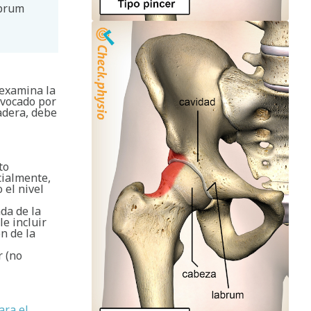
abrum
 examina la
ovocado por
adera, debe
to
cialmente,
 el nivel
da de la
e incluir
n de la
r (no
ara el