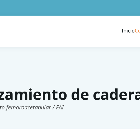
Inicio
C
zamiento de cader
to femoroacetabular / FAI