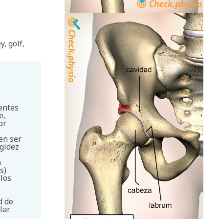
, golf,
entes
e,
or
en ser
igidez
a
s)
 los
d de
lar