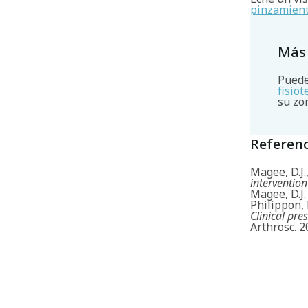
pinzamient
Más
Puede
fisio
su zo
Referenc
Magee, D.J.
intervention
Magee, D.J.
Philippon, 
Clinical pr
Arthrosc. 