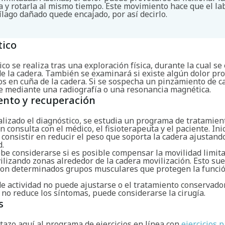
a y rotarla al mismo tiempo. Este movimiento hace que el l
tílago dañado quede encajado, por así decirlo.
tico
ico se realiza tras una exploración física, durante la cual se
de la cadera. También se examinará si existe algún dolor pr
s en cuña de la cadera. Si se sospecha un pinzamiento de c
e mediante una radiografía o una resonancia magnética.
ento y recuperación
alizado el diagnóstico, se estudia un programa de tratamien
 consulta con el médico, el fisioterapeuta y el paciente. Ini
consistir en reducir el peso que soporta la cadera ajustando
d.
be considerarse si es posible compensar la movilidad limita
lizando zonas alrededor de la cadera movilización. Esto suel
 con determinados grupos musculares que protegen la funció
 de actividad no puede ajustarse o el tratamiento conservado
 no reduce los síntomas, puede considerarse la cirugía.
s
tazo aquí al programa de ejercicios en línea con
ejercicios p