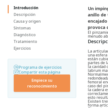
Introducción
Un imping
Descripción
anillo de
encajado 
Causa y origen
provoca d
Síntomas
El pinzami
Diagnóstico
menudo ab
Descripc
Tratamiento
Ejercicios
La articula
una esfera 
están cubi
partes de l
la cavidad 
Programa de ejercicios
labrum man
Compartir esta página
Normalment
redondeada
Empiece su
femoral enc
caso del pi
reconocimiento
la cadera e
correctamen
esto result
Existen tre
forma artic