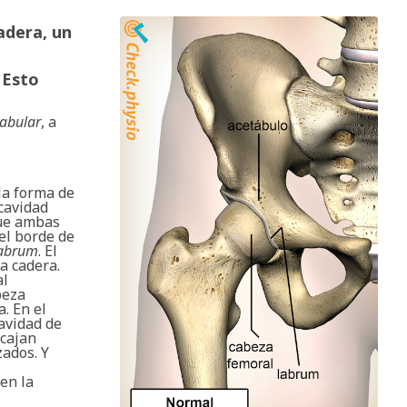
adera, un
 Esto
abular
, a
 la forma de
 cavidad
que ambas
del borde de
abrum
. El
a cadera.
al
beza
. En el
cavidad de
ncajan
zados. Y
ben la