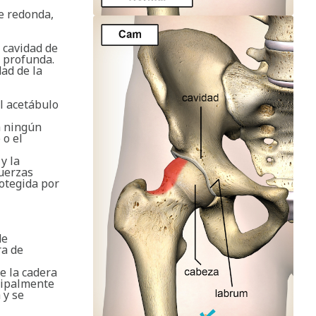
te redonda,
a cavidad de
 profunda.
ad de la
l acetábulo
a ningún
 o el
y la
fuerzas
rotegida por
de
ra de
e la cadera
cipalmente
 y se