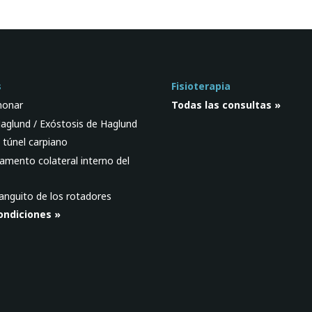
s
Fisioterapia
monar
Todas las consultas »
aglund / Exóstosis de Haglund
 túnel carpiano
gamento colateral interno del
anguito de los rotadores
ondiciones »