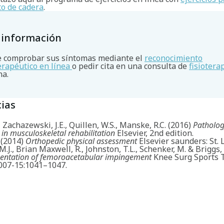
o de cadera
.
 información
 comprobar sus síntomas mediante el
reconocimiento
terapéutico en línea
o pedir cita en una consulta de
fisiotera
na.
ias
, Zachazewski, J.E., Quillen, W.S., Manske, R.C. (2016)
Patholo
 in musculoskeletal rehabilitation
Elsevier, 2nd edition.
 (2014)
Orthopedic physical assessment
Elsevier saunders: St. 
M.J., Brian Maxwell, R., Johnston, T.L., Schenker, M. & Briggs, 
esentation of femoroacetabular impingement
Knee Surg Sports 
2007-15:1041–1047.