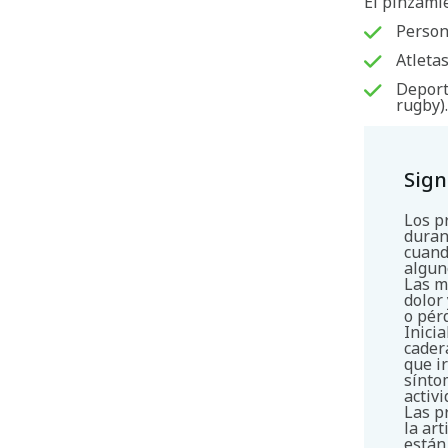
El pinzami
Person
Atleta
Deport
rugby)
Sign
Los p
duran
cuand
algun
Las m
dolor
o pér
Inici
cader
que i
sínto
activ
Las p
la art
están