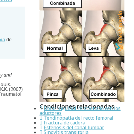
pia
de
gy and
Louis.
K.K. (2007)
Traumatol
Condiciones relacionadas
Dolor inguinal relacionado con los
aductores
Tendinopatía del recto femoral
Fractura de cadera
Estenosis del canal lumbar
Sinovitis transitoria