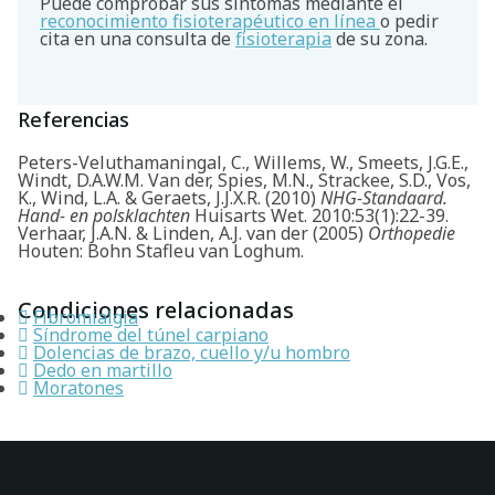
Puede comprobar sus síntomas mediante el
reconocimiento fisioterapéutico en línea
o pedir
cita en una consulta de
fisioterapia
de su zona.
Referencias
Peters-Veluthamaningal, C., Willems, W., Smeets, J.G.E.,
Windt, D.A.W.M. Van der, Spies, M.N., Strackee, S.D., Vos,
K., Wind, L.A. & Geraets, J.J.X.R. (2010)
NHG-Standaard.
Hand- en polsklachten
Huisarts Wet. 2010:53(1):22-39.
Verhaar, J.A.N. & Linden, A.J. van der (2005)
Orthopedie
Houten: Bohn Stafleu van Loghum.
Condiciones relacionadas
Fibromialgia
Síndrome del túnel carpiano
Dolencias de brazo, cuello y/u hombro
Dedo en martillo
Moratones