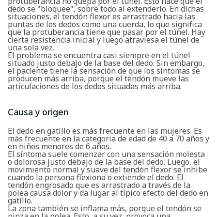
protuberancia no quepa por el túnel. Esto hace que el
dedo se "bloquee", sobre todo al extenderlo. En dichas
situaciones, el tendón flexor es arrastrado hacia las
puntas de los dedos como una cuerda, lo que significa
que la protuberancia tiene que pasar por el túnel. Hay
cierta resistencia inicial y luego atraviesa el túnel de
una sola vez.
El problema se encuentra casi siempre en el túnel
situado justo debajo de la base del dedo. Sin embargo,
el paciente tiene la sensación de que los síntomas se
producen más arriba, porque el tendón mueve las
articulaciones de los dedos situadas más arriba.
Causa y origen
El dedo en gatillo es más frecuente en las mujeres. Es
más frecuente en la categoría de edad de 40 a 70 años y
en niños menores de 6 años.
El síntoma suele comenzar con una sensación molesta
o dolorosa justo debajo de la base del dedo. Luego, el
movimiento normal y suave del tendón flexor se inhibe
cuando la persona flexiona o extiende el dedo. El
tendón engrosado que es arrastrado a través de la
polea causa dolor y da lugar al típico efecto del dedo en
gatillo.
La zona también se inflama más, porque el tendón se
pinza en la polea. Esto, a su vez, provoca una