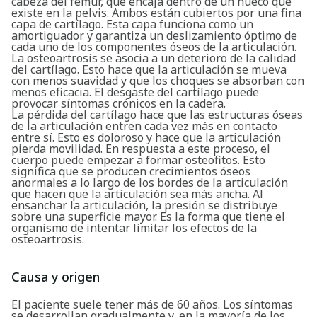
cabeza del fémur, que encaja dentro de un hueco que
existe en la pelvis. Ambos están cubiertos por una fina
capa de cartílago. Esta capa funciona como un
amortiguador y garantiza un deslizamiento óptimo de
cada uno de los componentes óseos de la articulación.
La osteoartrosis se asocia a un deterioro de la calidad
del cartílago. Esto hace que la articulación se mueva
con menos suavidad y que los choques se absorban con
menos eficacia. El desgaste del cartílago puede
provocar síntomas crónicos en la cadera.
La pérdida del cartílago hace que las estructuras óseas
de la articulación entren cada vez más en contacto
entre sí. Esto es doloroso y hace que la articulación
pierda movilidad. En respuesta a este proceso, el
cuerpo puede empezar a formar osteofitos. Esto
significa que se producen crecimientos óseos
anormales a lo largo de los bordes de la articulación
que hacen que la articulación sea más ancha. Al
ensanchar la articulación, la presión se distribuye
sobre una superficie mayor. Es la forma que tiene el
organismo de intentar limitar los efectos de la
osteoartrosis.
Causa y origen
El paciente suele tener más de 60 años. Los síntomas
se desarrollan gradualmente y, en la mayoría de los