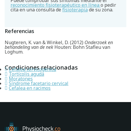
Puede comprobar sus síntomas mediante el
reconocimiento fisioterapéutico en línea
o pedir
cita en una consulta de
fisioterapia
de su zona.
Referencias
Nugteren, K. van & Winkel, D. (2012)
Onderzoek en
behandeling van de nek
Houten: Bohn Stafleu van
Loghum.
Condiciones relacionadas
Cefalea cervicogénica
Tortícolis aguda
Moratones
Síndrome facetario cervical
Cefalea en racimos