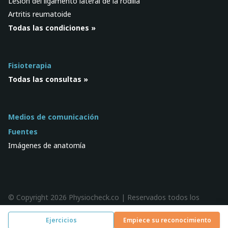
Lesión del ligamento lateral de la rodilla
Artritis reumatoide
Todas las condiciones »
Fisioterapia
Todas las consultas »
Medios de comunicación
Fuentes
Imágenes de anatomía
© Copyright 2026 Physiocheck.co | Reservados todos los
derechos |
Privacidad
| Diseño:
SWiF
Ejercicios
Empiece su reconocimiento