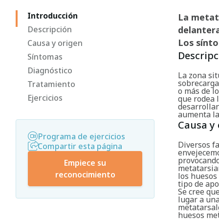
Introducción
La metata
Descripción
delantera
Los sínto
Causa y origen
Descripc
Síntomas
Diagnóstico
La zona sit
sobrecargad
Tratamiento
o más de l
Ejercicios
que rodea 
desarrollan
aumenta la
Causa y 
Programa de ejercicios
Diversos fa
Compartir esta página
envejecemos
provocando
Empiece su
metatarsia
reconocimiento
los huesos 
tipo de ap
Se cree que
lugar a una
metatarsalg
huesos met