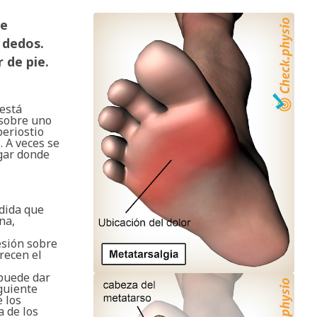
te
 dedos.
 de pie.
 está
 sobre uno
periostio
 A veces se
ugar donde
edida que
na,
esión sobre
recen el
 puede dar
iguiente
 los
 de los