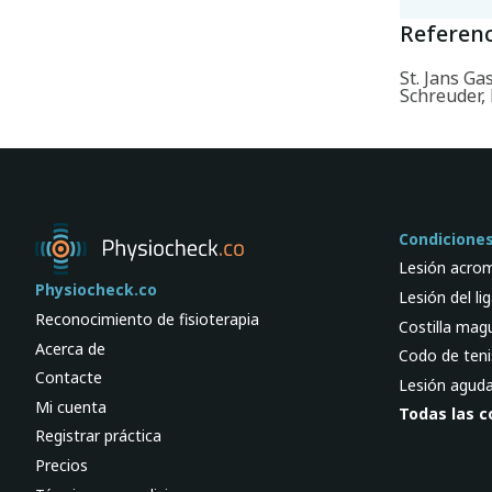
Referenc
St. Jans Ga
Schreuder, 
Condicione
Lesión acrom
Physiocheck.co
Lesión del li
Reconocimiento de fisioterapia
Costilla mag
Acerca de
Codo de teni
Contacte
Lesión aguda 
Mi cuenta
Todas las c
Registrar práctica
Precios