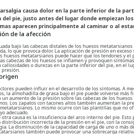
rsalgia causa dolor en la parte inferior de la par
 del pie, justo antes del lugar donde empiezan los
mas aparecen principalmente al caminar o al estar
ión de la afección
uada bajo las cabezas distales de los huesos metatarsianos
a, lo que provoca dolor. La aplicación de presión en exceso
os huesos metatarsianos puede hacer que los tendones y el 
las cabezas de los huesos se inflamen y provoquen síntomas.
 callosidades o durezas en la parte inferior del pie, en el l
 presión.
origen
ctores pueden influir en el desarrollo de los síntomas. A m
, la almohadilla de grasa bajo el pie puede volverse más fi
 un aumento de la presión sobre las cabezas de los huesos
nos. Los zapatos con tacones altos también aumentan la pr
metatarsianos. Lo mismo ocurre con las plantillas que no of
oyo adecuado.
 otra causa es la insuficiencia del arco interno del pie. Esto
 distribución incorrecta de la presión en el pie, con la cons
ia. La disminución de la capacidad de carga de uno o más de
atarsianos también puede provocar una sobrecarga relativa