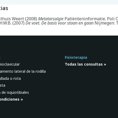
ias
sthuis Weert (2008)
Metatarsalgie
Patiënteninformatie. Poli 
H.W.B. (2007)
De voet. De basis voor staan en gaan
Nijmegen: 
s
Fisioterapia
ioclavicular
Todas las consultas »
gamento lateral de la rodilla
ullada o rota
sta
de isquiotibiales
ondiciones »