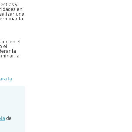
estias y
ridades en
realizar una
terminar la
sión en el
o el
derar la
iminar la
ara la
pia
de