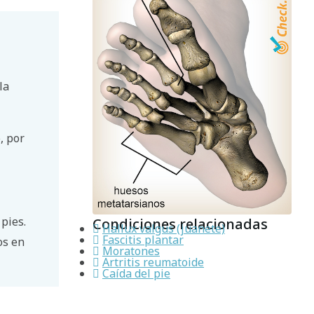
la
, por
pies.
Condiciones relacionadas
Hallux valgus (juanete)
Fascitis plantar
os en
Moratones
Artritis reumatoide
Caída del pie