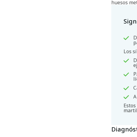
huesos met
Sign
D
p
Los s
D
e
P
l
C
A
Estos
martil
Diagnós