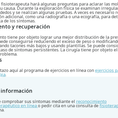
 fisioterapeuta hará algunas preguntas para aclarar las mol
u causa. Durante la exploración física se examinan irregula
s dedos y se realizan algunas pruebas. A veces es necesario 
ón adicional, como una radiografía o una ecografía, para de
a de los síntomas.
ento y recuperación
nto tiene por objeto lograr una mejor distribución de la pre
uede conseguirse reduciendo el exceso de peso o modificand
ando tacones más bajos y usando plantillas. Se puede consi
caso de síntomas persistentes. La cirugía tiene por objeto el
problema.
s
tazo aquí al programa de ejercicios en línea con
ejercicios p
gia
.
 información
 comprobar sus síntomas mediante el
reconocimiento
terapéutico en línea
o pedir cita en una consulta de
fisiotera
na.