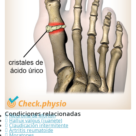
Condiciones relacionadas
Neuroma de Morton
Hallux valgus (juanete)
Claudicación intermitente
Artritis reumatoide
Moratones