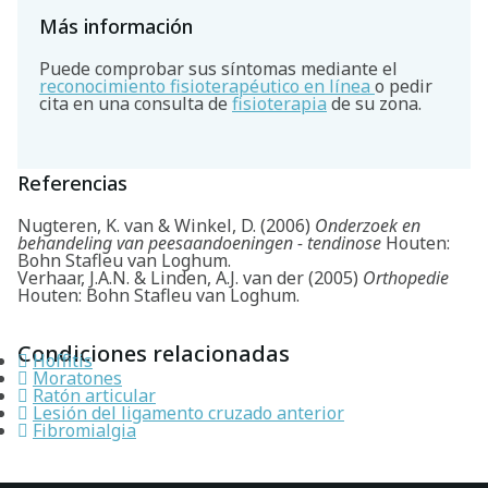
Más información
Puede comprobar sus síntomas mediante el
reconocimiento fisioterapéutico en línea
o pedir
cita en una consulta de
fisioterapia
de su zona.
Referencias
Nugteren, K. van & Winkel, D. (2006)
Onderzoek en
behandeling van peesaandoeningen - tendinose
Houten:
Bohn Stafleu van Loghum.
Verhaar, J.A.N. & Linden, A.J. van der (2005)
Orthopedie
Houten: Bohn Stafleu van Loghum.
Condiciones relacionadas
Hoffitis
Moratones
Ratón articular
Lesión del ligamento cruzado anterior
Fibromialgia