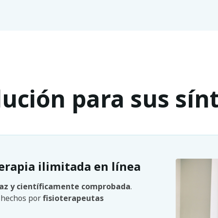
lución para sus sí
erapia ilimitada en línea
caz y científicamente comprobada
.
n hechos por
fisioterapeutas