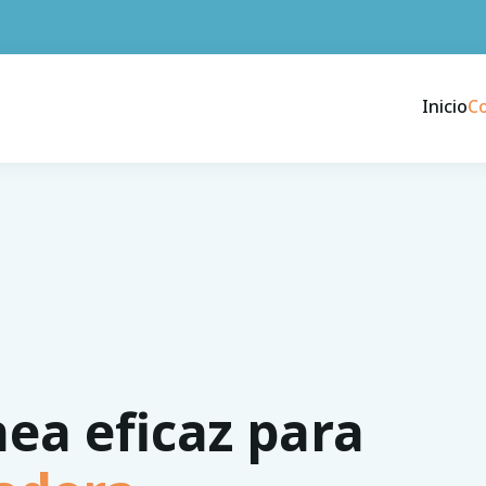
Inicio
C
nea eficaz para