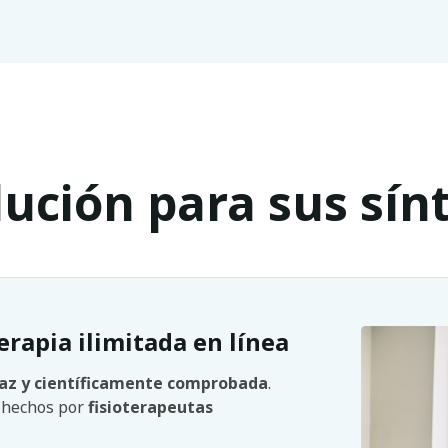
lución para sus sí
erapia ilimitada en línea
caz y científicamente comprobada
.
n hechos por
fisioterapeutas