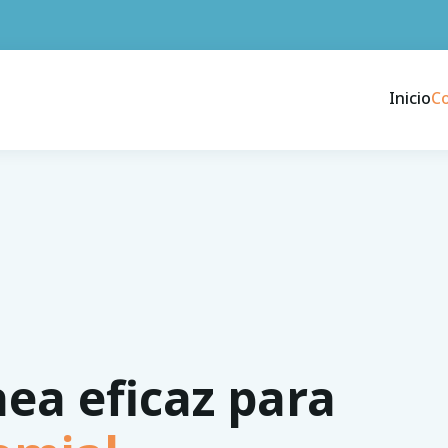
Inicio
C
nea eficaz para